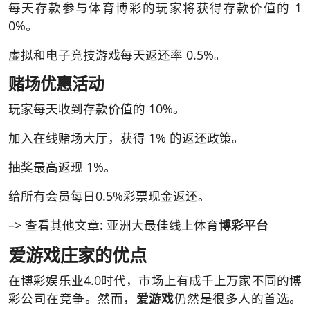
每天存款参与体育博彩的玩家将获得存款价值的 1
0%。
虚拟和电子竞技游戏每天返还率 0.5%。
赌场优惠活动
玩家每天收到存款价值的 10%。
加入在线赌场大厅，获得 1% 的返还政策。
抽奖最高返现 1%。
给所有会员每日0.5%彩票现金返还。
–> 查看其他文章: 亚洲大最佳线上体育
博彩平台
爱游戏庄家的优点
在博彩娱乐业4.0时代，市场上有成千上万家不同的博
彩公司在竞争。然而，
爱游戏
仍然是很多人的首选。