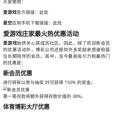
大家使用：
爱游戏
官方链接：
此处
星空
应用手机下载链接：
此处
爱游戏庄家最火热优惠活动
爱游戏
始终关心其成员社区。因此，除了欢迎新会员
的优惠活动外，博彩公司还提供许多奖励来感谢和留
住长期陪伴的会员。其中，当今最具吸引力和最热门
的优惠是：
新会员优惠
进行转账以参与抽奖 时可获得 150% 的奖金。
第一笔存款将额外获得存款价值的 38%。
体育博彩大厅优惠