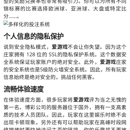
型的奖励兑换率也非常有吸引力。你可以为所有不同
锦标赛的比赛选择欧洲球、亚洲球、大盘或特定比
分……。
个人信息的隐私保护
说到安全隐私模式，
爱游戏
不会让你失望。因为这个
庄家拥有 128 位的 SSL的隐私保护系统。这个数据安
全系统保证玩家账户的绝对安全。此外，
爱游戏
庄家
的安全系统也是5级防火墙安全系统。因此，所有玩家
信息始终是绝对安全的，挑战任何黑客。
流畅体验速度
在体验速度方面，很多玩家将
爱游戏
评为当之无愧的
第一名。博彩公司的服务器位于国外，拥有一支高素
质的技术人员团队。因此，玩家在这里娱乐时绝不会
出现卡顿现象。另外还有可以帮助玩家在高峰时段网
络拥堵时更快地访问主页的链接。你的乐趣将不再被