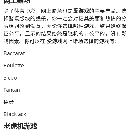
网上赌场
除了体育博彩，网上赌场也是
爱游戏
的主要产品。选
择赌场版块的娱乐，你一定会对极其美丽和热情的分
牌姐姐感到满意。无论你选择哪种游戏，结果始终保
证公平。显示的结果始终是随机的，公平的，没有影
响因素。你可以在
爱游戏
网上赌场选择的游戏有：
Baccarat
Roulette
Sicbo
Fantan
摇盘
Blackjack
老虎机游戏