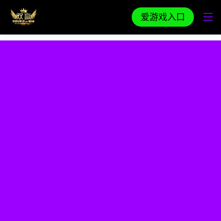
爱游戏入口