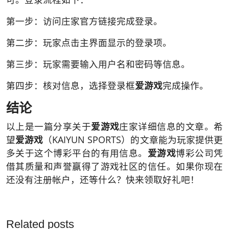
第一步：访问庄家官方链接完成登录。
第二步：玩家点击主界面显示的登录项。
第三步：玩家需要输入用户名和密码等信息。
第四步：核对信息，选择登录框
爱游戏
完成操作。
结论
以上是一篇分享关于
爱游戏
庄家详细信息的文章。希
望
爱游戏
（KAIYUN SPORTS）的文章能为玩家提供更
多关于这个博彩平台的有用信息。
爱游戏
博彩公司凭
借其质量和声誉赢得了游戏社区的信任。如果你现在
还没有注册帐户，还等什么？快来领取好礼吧！
Related posts