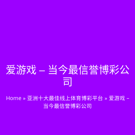
爱游戏 – 当今最信誉博彩公
司
Home
»
亚洲十大最佳线上体育博彩平台
»
爱游戏 –
当今最信誉博彩公司