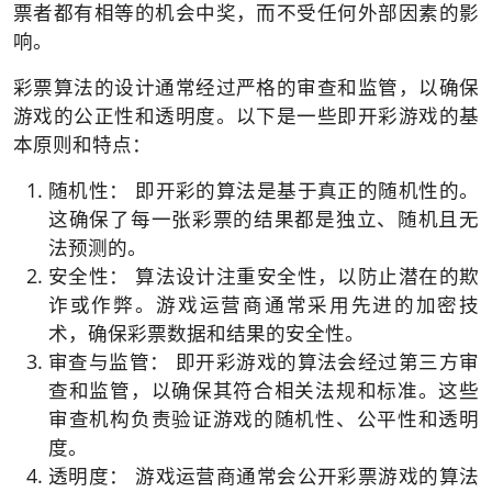
票者都有相等的机会中奖，而不受任何外部因素的影
响。
彩票算法的设计通常经过严格的审查和监管，以确保
游戏的公正性和透明度。以下是一些即开彩游戏的基
本原则和特点：
随机性： 即开彩的算法是基于真正的随机性的。
这确保了每一张彩票的结果都是独立、随机且无
法预测的。
安全性： 算法设计注重安全性，以防止潜在的欺
诈或作弊。游戏运营商通常采用先进的加密技
术，确保彩票数据和结果的安全性。
审查与监管： 即开彩游戏的算法会经过第三方审
查和监管，以确保其符合相关法规和标准。这些
审查机构负责验证游戏的随机性、公平性和透明
度。
透明度： 游戏运营商通常会公开彩票游戏的算法