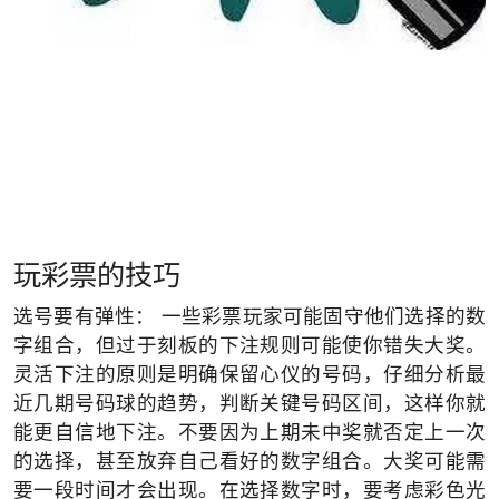
玩彩票的技巧
选号要有弹性： 一些彩票玩家可能固守他们选择的数
字组合，但过于刻板的下注规则可能使你错失大奖。
灵活下注的原则是明确保留心仪的号码，仔细分析最
近几期号码球的趋势，判断关键号码区间，这样你就
能更自信地下注。不要因为上期未中奖就否定上一次
的选择，甚至放弃自己看好的数字组合。大奖可能需
要一段时间才会出现。在选择数字时，要考虑彩色光