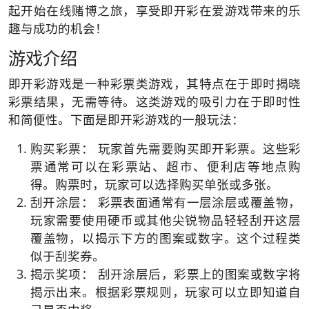
起开始在线赌博之旅，享受即开彩在爱游戏带来的乐
趣与成功的机会！
游戏介绍
即开彩游戏是一种彩票类游戏，其特点在于即时揭晓
彩票结果，无需等待。这类游戏的吸引力在于即时性
和简便性。下面是即开彩游戏的一般玩法：
购买彩票： 玩家首先需要购买即开彩票。这些彩
票通常可以在彩票站、超市、便利店等地点购
得。购票时，玩家可以选择购买单张或多张。
刮开涂层： 彩票表面通常有一层涂层或覆盖物，
玩家需要使用硬币或其他尖锐物品轻轻刮开这层
覆盖物，以揭示下方的图案或数字。这个过程类
似于刮奖券。
揭示奖项： 刮开涂层后，彩票上的图案或数字将
揭示出来。根据彩票规则，玩家可以立即知道自