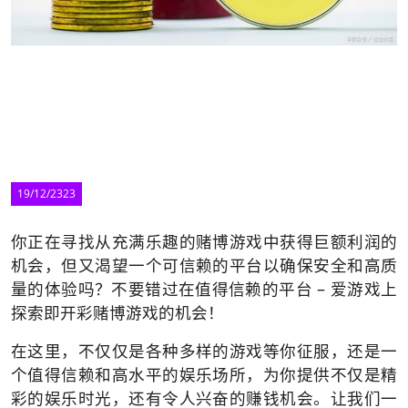
19/12/2323
你正在寻找从充满乐趣的赌博游戏中获得巨额利润的
机会，但又渴望一个可信赖的平台以确保安全和高质
量的体验吗？不要错过在值得信赖的平台 – 爱游戏上
探索即开彩赌博游戏的机会！
在这里，不仅仅是各种多样的游戏等你征服，还是一
个值得信赖和高水平的娱乐场所，为你提供不仅是精
彩的娱乐时光，还有令人兴奋的赚钱机会。让我们一