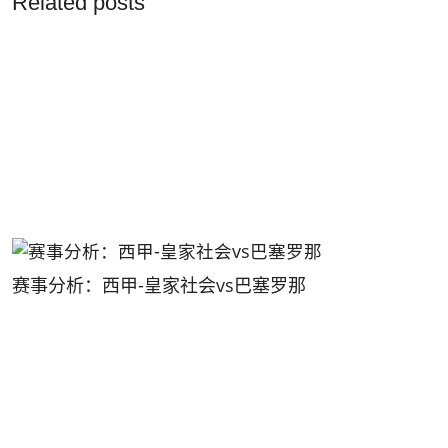
Related posts
赛事分析：西甲-皇家社会vs巴塞罗那